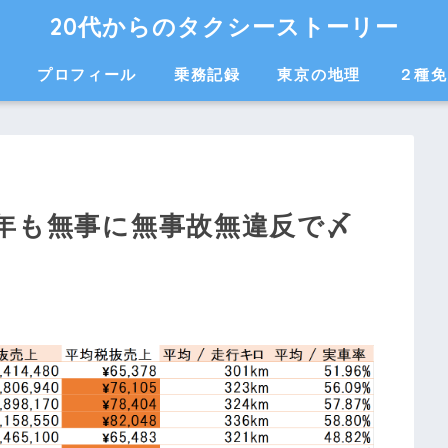
20代からのタクシーストーリー
ム
プロフィール
乗務記録
東京の地理
２種免
今年も無事に無事故無違反で〆