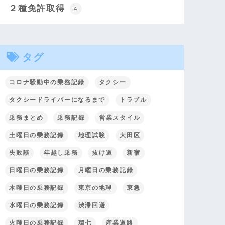
２種免許取得
4
タグ
コロナ騒動中の乗務記録
タクシー
タクシードライバーになるまで
トラブル
乗務まとめ
乗務記録
営業スタイル
土曜日の乗務記録
地理試験
大田区
失敗談
年越し乗務
抜け道
新宿
日曜日の乗務記録
月曜日の乗務記録
木曜日の乗務記録
東京の地理
東急
水曜日の乗務記録
渋滞回避
火曜日の乗務記録
環七
産業道路