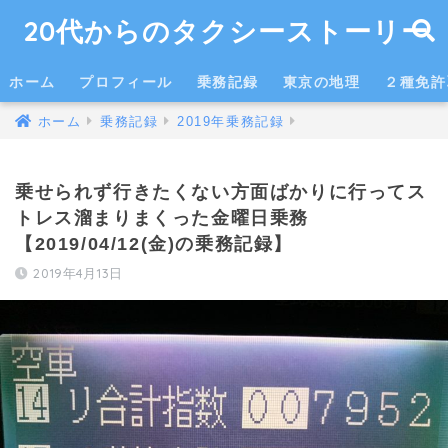
20代からのタクシーストーリー
ホーム
プロフィール
乗務記録
東京の地理
２種免許
ホーム
乗務記録
2019年乗務記録
乗せられず行きたくない方面ばかりに行ってス
トレス溜まりまくった金曜日乗務
【2019/04/12(金)の乗務記録】
2019年4月13日