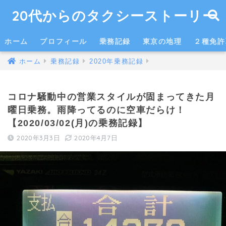
20代からのタクシーストーリー
ホーム
プロフィール
乗務記録
東京の地理
２種免許
ホーム
乗務記録
2020年乗務記録
コロナ騒動中の営業スタイルが固まってきた月
曜日乗務。雨降ってるのに空車だらけ！
【2020/03/02(月)の乗務記録】
2020年3月3日
2020年4月7日