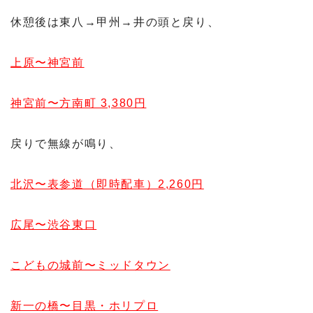
休憩後は東八→甲州→井の頭と戻り、
上原〜神宮前
神宮前〜方南町 3,380円
戻りで無線が鳴り、
北沢〜表参道（即時配車）2,260円
広尾〜渋谷東口
こどもの城前〜ミッドタウン
新一の橋〜目黒・ホリプロ