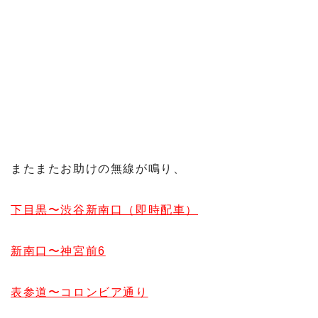
またまたお助けの無線が鳴り、
下目黒〜渋谷新南口（即時配車）
新南口〜神宮前6
表参道〜コロンビア通り